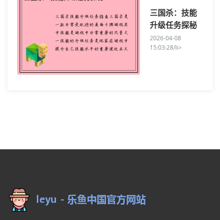
三国杀：技能
升级任务探秘
2026-04-08
15:03:28/li>