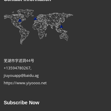
芜湖市字滤洞44号
+13594780267
,
jiuyouapp@baidu.ag
https://www.yiyoooo.net
Subscribe Now